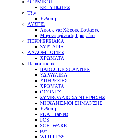
ΘΕΡΜΙΚΟΙ
ΕΚΤΥΠΩΤΕΣ
Τζιν
Ένδυση
ΛΥΣΕΙΣ
Λύσεις για Χώρους Εστίασης
Μηχανοργάνωση Γραφείου
ΠΕΡΙΦΕΡΕΙΑΚΑ
ΣΥΡΤΑΡΙΑ
ΛΑΔΟΜΠΟΓΙΕΣ
ΧΡΩΜΑΤΑ
Περισσότερα
BARCODE SCANNER
ΥΔΡΑΥΛΙΚΑ
ΥΠΗΡΕΣΙΕΣ
ΧΡΩΜΑΤΑ
ΟΘΟΝΕΣ
ΣΥΜΒΟΛΑΙΟ ΣΥΝΤΗΡΗΣΗΣ
ΜΗΧΑΝΙΣΜΟΙ ΣΗΜΑΝΣΗΣ
Ένδυση
PDA - Tablets
POS
SOFTWARE
test
WIRELESS