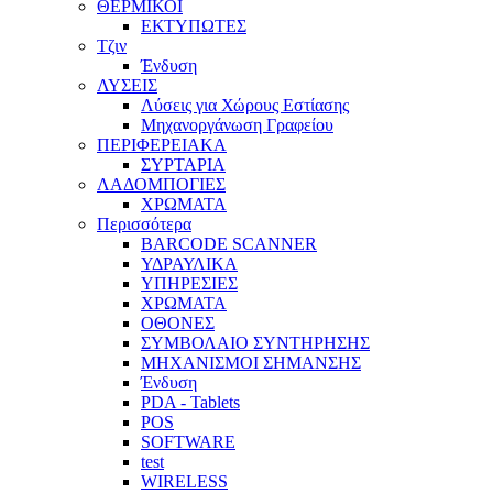
ΘΕΡΜΙΚΟΙ
ΕΚΤΥΠΩΤΕΣ
Τζιν
Ένδυση
ΛΥΣΕΙΣ
Λύσεις για Χώρους Εστίασης
Μηχανοργάνωση Γραφείου
ΠΕΡΙΦΕΡΕΙΑΚΑ
ΣΥΡΤΑΡΙΑ
ΛΑΔΟΜΠΟΓΙΕΣ
ΧΡΩΜΑΤΑ
Περισσότερα
BARCODE SCANNER
ΥΔΡΑΥΛΙΚΑ
ΥΠΗΡΕΣΙΕΣ
ΧΡΩΜΑΤΑ
ΟΘΟΝΕΣ
ΣΥΜΒΟΛΑΙΟ ΣΥΝΤΗΡΗΣΗΣ
ΜΗΧΑΝΙΣΜΟΙ ΣΗΜΑΝΣΗΣ
Ένδυση
PDA - Tablets
POS
SOFTWARE
test
WIRELESS