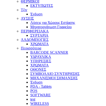
ΘΕΡΜΙΚΟΙ
ΕΚΤΥΠΩΤΕΣ
Τζιν
Ένδυση
ΛΥΣΕΙΣ
Λύσεις για Χώρους Εστίασης
Μηχανοργάνωση Γραφείου
ΠΕΡΙΦΕΡΕΙΑΚΑ
ΣΥΡΤΑΡΙΑ
ΛΑΔΟΜΠΟΓΙΕΣ
ΧΡΩΜΑΤΑ
Περισσότερα
BARCODE SCANNER
ΥΔΡΑΥΛΙΚΑ
ΥΠΗΡΕΣΙΕΣ
ΧΡΩΜΑΤΑ
ΟΘΟΝΕΣ
ΣΥΜΒΟΛΑΙΟ ΣΥΝΤΗΡΗΣΗΣ
ΜΗΧΑΝΙΣΜΟΙ ΣΗΜΑΝΣΗΣ
Ένδυση
PDA - Tablets
POS
SOFTWARE
test
WIRELESS