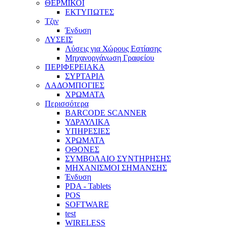
ΘΕΡΜΙΚΟΙ
ΕΚΤΥΠΩΤΕΣ
Τζιν
Ένδυση
ΛΥΣΕΙΣ
Λύσεις για Χώρους Εστίασης
Μηχανοργάνωση Γραφείου
ΠΕΡΙΦΕΡΕΙΑΚΑ
ΣΥΡΤΑΡΙΑ
ΛΑΔΟΜΠΟΓΙΕΣ
ΧΡΩΜΑΤΑ
Περισσότερα
BARCODE SCANNER
ΥΔΡΑΥΛΙΚΑ
ΥΠΗΡΕΣΙΕΣ
ΧΡΩΜΑΤΑ
ΟΘΟΝΕΣ
ΣΥΜΒΟΛΑΙΟ ΣΥΝΤΗΡΗΣΗΣ
ΜΗΧΑΝΙΣΜΟΙ ΣΗΜΑΝΣΗΣ
Ένδυση
PDA - Tablets
POS
SOFTWARE
test
WIRELESS