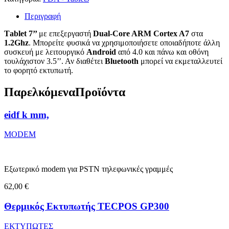
Περιγραφή
Τablet 7’’
με επεξεργαστή
Dual-Core ARM Cortex A7
στα
1.2Ghz
. Mπορείτε φυσικά να χρησιμοποιήσετε οποιαδήποτε άλλη
συσκευή με λειτουργικό
Android
από 4.0 και πάνω και οθόνη
τουλάχιστον 3.5’’. Αν διαθέτει
Bluetooth
μπορεί να εκμεταλλευτεί
το φορητό εκτυπωτή.
Παρελκόμενα
Προϊόντα
eidf k mm,
MODEM
Εξωτερικό modem για PSTN τηλεφωνικές γραμμές
62,00 €
Θερμικός Εκτυπωτής TECPOS GP300
ΕΚΤΥΠΩΤΕΣ