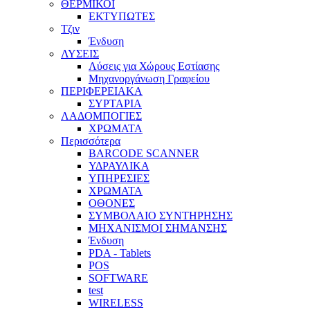
ΘΕΡΜΙΚΟΙ
ΕΚΤΥΠΩΤΕΣ
Τζιν
Ένδυση
ΛΥΣΕΙΣ
Λύσεις για Χώρους Εστίασης
Μηχανοργάνωση Γραφείου
ΠΕΡΙΦΕΡΕΙΑΚΑ
ΣΥΡΤΑΡΙΑ
ΛΑΔΟΜΠΟΓΙΕΣ
ΧΡΩΜΑΤΑ
Περισσότερα
BARCODE SCANNER
ΥΔΡΑΥΛΙΚΑ
ΥΠΗΡΕΣΙΕΣ
ΧΡΩΜΑΤΑ
ΟΘΟΝΕΣ
ΣΥΜΒΟΛΑΙΟ ΣΥΝΤΗΡΗΣΗΣ
ΜΗΧΑΝΙΣΜΟΙ ΣΗΜΑΝΣΗΣ
Ένδυση
PDA - Tablets
POS
SOFTWARE
test
WIRELESS